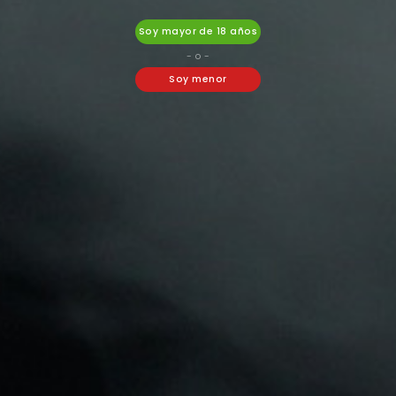
MANGO ICE
HONEYDEW
BLACKCURRANT ICE
5,40 €
5,40 €
Soy mayor de 18 años
- o -
Soy menor


Mostrando 1-8 de 8 artículo(s)
1
Mantente Al Día
Recibe cupones descuento y ofertas exclusivas.