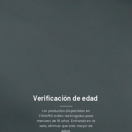
Yeti
Yeti
AROMA YETI SUMMIT
AROMA YETI SUMMIT
SERIES MANGO ICE 10ML
SERIES APRICOT
(LONGFILL)
WATERMELON 10ML
10,71 €
10,71 €
(LONGFILL)


Verificación de edad
Los productos disponibles en
YOVAPEO están restringidos para
Yeti
Yeti
menores de 18 años. Entrando en la
web, afirmas que eres mayor de
YETI SUMMIT SALT
YETI SUMMIT SALT
edad.