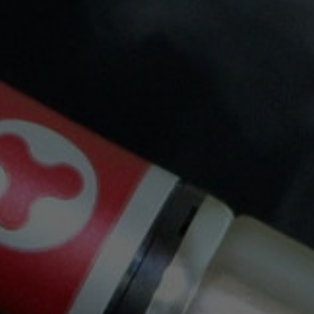
Puede darse de baja en cualquier momento. Para
ello, consulte nuestra información de contacto en el
aviso legal.
Envíos Gratis Con Nacex O Correos
a partir de 30€, solo Península.
Trabajamos con las siguientes empresas de
Transporte: Nacex y Correos . También puedes
Recoger en Tienda.
Envíos En 24H Por Nacex Servicio Urgente.
Tu pedido se enviará en el mismo día: por
Correos: hasta las 15:00hs, por Nacex: hasta las
18:00hs
Atención Personalizada