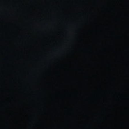
Tu pedido puede ser enviado en:
1d 9h 50m 22s
0
Buscar
Inicio
Marcas
Yeti
YETI
Filtrar

Seleccionar
Mostrando 1-8 de 8 artículo(s)