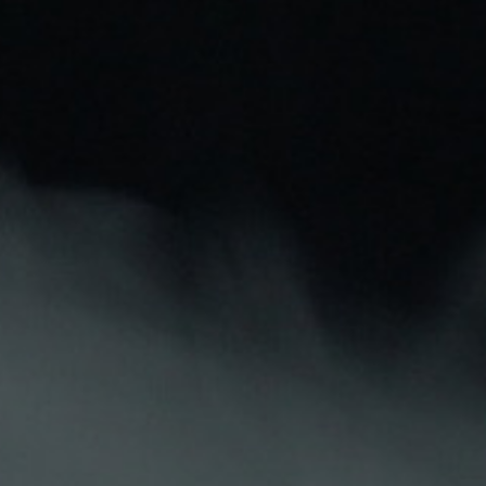
Yeti
Yeti
AROMA YETI SUMMIT
AROMA YETI SUMMIT
SERIES PINEAPPLE ICE
SERIES PAASIONFRUIT
10ML (LONGFILL)
LYCHEE ICE 10ML
10,71 €
10,71 €
(LONGFILL)

