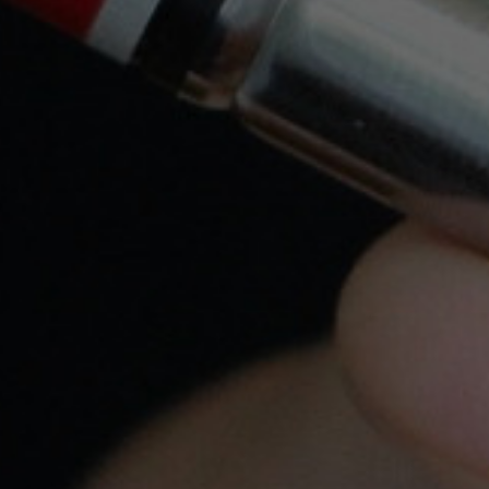
Llámanos a
620 547 857
o escríbenos a
info@yovapeo.es
si tienes cualquier duda,
estaremos encantados de poder asesorarte.
Pago Seguro
Tarjeta de crédito, Bizum y Transferencia
bancaria
Tiendas
Productos
Nuestra Empresa
Legal
Su Cuenta