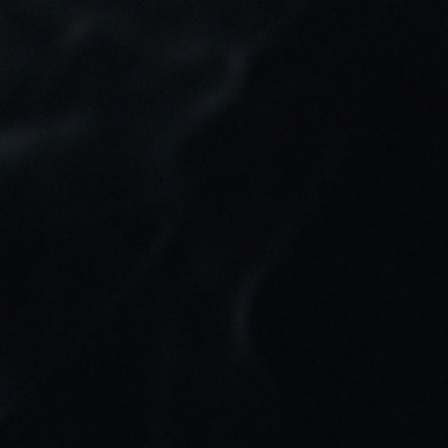
Tu pedido puede ser enviado en:
1d 1h 57m 49s
0
Buscar
Inicio
REPUESTOS PARA VAPERS
RESISTENCIAS
ARTESANAS (REPARABLES)
LADY COILS
LADY COILS