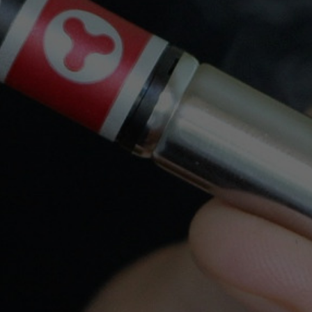
Pago Seguro
Tarjeta de crédito, Bizum y Transferencia
bancaria
Tiendas
Productos
Nuestra Empresa
Legal
Su Cuenta