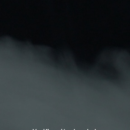
No hay productos disponibles
¡Estate atento! Próximamente se añadirán
más productos.
Mantente Al Día
Recibe cupones descuento y ofertas exclusivas.
Puede darse de baja en cualquier momento. Para
ello, consulte nuestra información de contacto en el