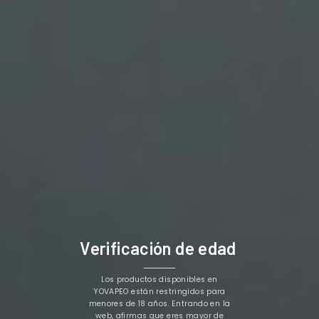
Bar Juice Salts
producto 0
Ver Productos
Verificación de edad
Los productos disponibles en
YOVAPEO están restringidos para
menores de 18 años. Entrando en la
Bar Salt
web, afirmas que eres mayor de