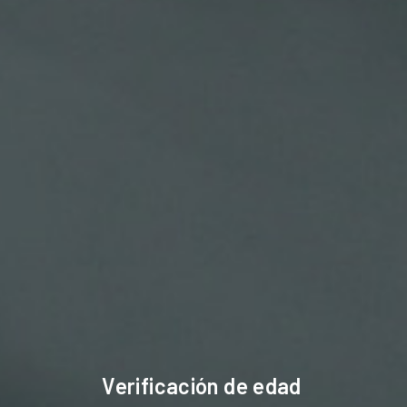
BOTE GRADUADO
BOTE GRADUADO
250ML
DIBUJO DIVA 60ML
1,90 €
1,20 €


Los Clientes Que Adquirieron Este Producto
También Compraron:
Verificación de edad