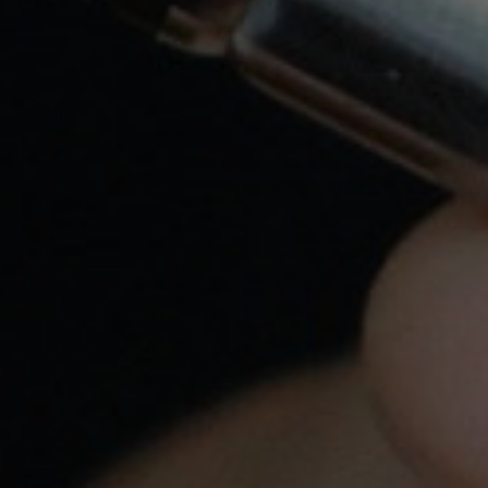
Recoger en Tienda.
Envíos En 24H Por Nacex Servicio Urgente.
Tu pedido se enviará en el mismo día: por
Correos: hasta las 15:00hs, por Nacex: hasta las
18:00hs
Atención Personalizada
Llámanos a
620 547 857
o escríbenos a
info@yovapeo.es
si tienes cualquier duda,
estaremos encantados de poder asesorarte.
Pago Seguro
Tarjeta de crédito, Bizum y Transferencia
bancaria
Tiendas