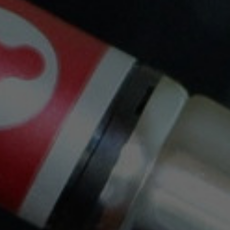
Mantente Al Día
Recibe cupones descuento y ofertas exclusivas.
Puede darse de baja en cualquier momento. Para
ello, consulte nuestra información de contacto en el
aviso legal.
Envíos Gratis Con Nacex O Correos
a partir de 30€, solo Península.
Trabajamos con las siguientes empresas de
Transporte: Nacex y Correos . También puedes