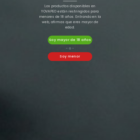
Los productos disponibles en
YOVAPEO están restringidos para
-10%
menores de 18 años. Entrando en la
web, afirmas que eres mayor de
edad.
Soy mayor de 18 años
- o -
Soy menor
Lost Vape
Hangsen
LOST VAPE CENTAURUS
LÍQUIDO HANGSEN
BT200 KIT
MENTA 10ml
4,50 €
65,90 €
4,05 €


16 Otros Productos En La Misma