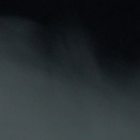
Descripción
Detalles Del Producto
Opiniones De Clientes
BOTELLA VACIA 200ML
Se vende por unidad
CON TAPÓN DE SEGURIDAD
El color de la botella puede variar, entre ambar y
azulado.
También Podría Interesarle