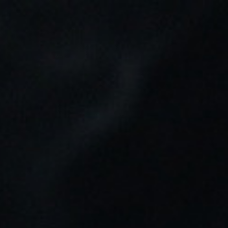
Tu pedido puede ser enviado en:
8h 30m 7s
0
Buscar
Inicio
FABRICA TU LÍQUIDO
BOTELLA VACIA 200ML
BOTELLA VACIA 200ML