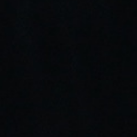
Añadir Deseos
Envíos gratis a partir de 30€
Almacén propio con stock real
Pago seguro
Atención personalizada