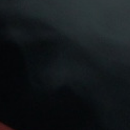
Categoría:
Just Juice
Just Juice
AROMA JUST JUICE BAR
AROMA JUST JUICE
PINEAPPLE 24ML
MINT RANGE BLUE MINT
(LONGFILL)
13,86 €
16,34 €

