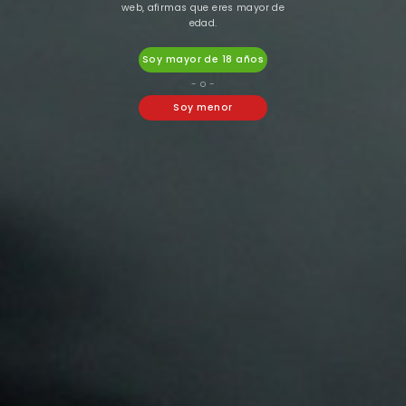
web, afirmas que eres mayor de
edad.
Soy mayor de 18 años
Atmos Lab
Liquideo
- o -
LÍQUIDO ATMOS LAB
LÍQUIDO LIQUIDEO
Soy menor
BEBECA 10ML
FRIPON MELON BANANA
10ML
5,50 €
4,50 €
4,67 €
3,56 €


16 Otros Productos En La Misma
Categoría: