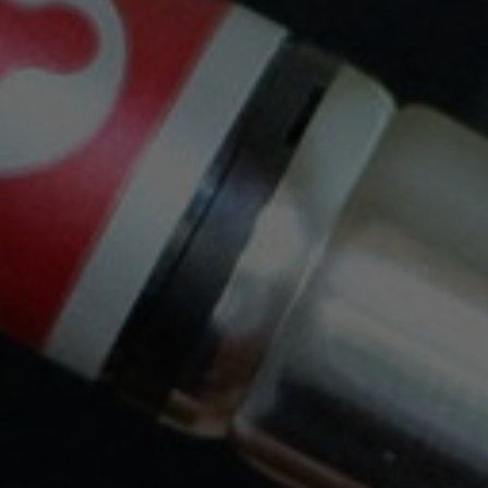
Puede darse de baja en cualquier momento. Para
ello, consulte nuestra información de contacto en el
aviso legal.
Envíos Gratis Con Nacex O Correos
a partir de 30€, solo Península.
Trabajamos con las siguientes empresas de
Transporte: Nacex y Correos . También puedes
Recoger en Tienda.
Envíos En 24H Por Nacex Servicio Urgente.
Tu pedido se enviará en el mismo día: por
Correos: hasta las 15:00hs, por Nacex: hasta las