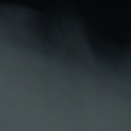
Pago seguro
Atención personalizada
Descripción
Detalles Del Producto
Opiniones De Clientes
Cargador USB UNIVERSAL
Cable 3 en 1
Entrada: USB
Salidas: Lightning, Tipo C y Micro Usb.