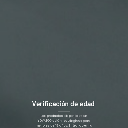
Carga rápida: 2,1 A para 3 cargas de dispositivo
simultáneamente.
Cable anti nudos.
Longitud total con cable: 120 cm
No incluye adaptador de pared
Los Clientes Que Adquirieron Este Producto
También Compraron:
-15%
-21%
Verificación de edad
Los productos disponibles en
YOVAPEO están restringidos para
menores de 18 años. Entrando en la