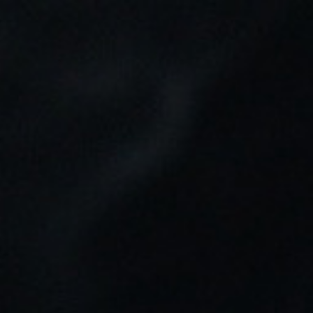
Tu pedido puede ser enviado en:
21h 33m 24s
0
Buscar
Inicio
ACCESORIOS Y OTROS
Cargador UNIVERSAL 3 EN 1
Multifunción
Cargador UNIVERSAL 3 EN 1
Multifunción