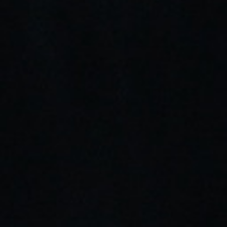
3,95 €
Añadir Al Carrito
Añadir Deseos
Envíos gratis a partir de 30€
Almacén propio con stock real