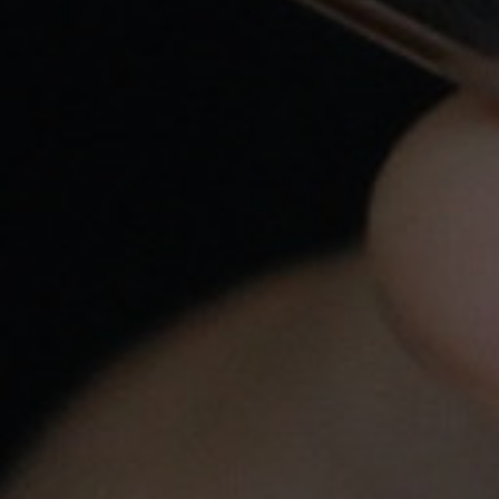
18:00hs
Atención Personalizada
Llámanos a
620 547 857
o escríbenos a
info@yovapeo.es
si tienes cualquier duda,
estaremos encantados de poder asesorarte.
Pago Seguro
Tarjeta de crédito, Bizum y Transferencia
bancaria
Tiendas
Productos
Nuestra Empresa
Legal
Su Cuenta