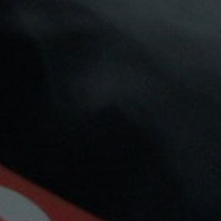
Smok
Smok
DEPÓSITO PYREX SMOK
DEPÓSITO PYREX SMOK
BABY + ADAPTADOR
TFV8 BABY EU (Bulb)
3,50 €
2,00 €


Mantente Al Día
Recibe cupones descuento y ofertas exclusivas.