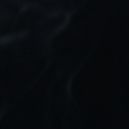
Tu pedido puede ser enviado en:
1d 4h 16m 32s
0
Buscar
Inicio
Marcas
Vaptio
VAPTIO
No hay productos disponibles
¡Estate atento! Próximamente se añadirán
más productos.