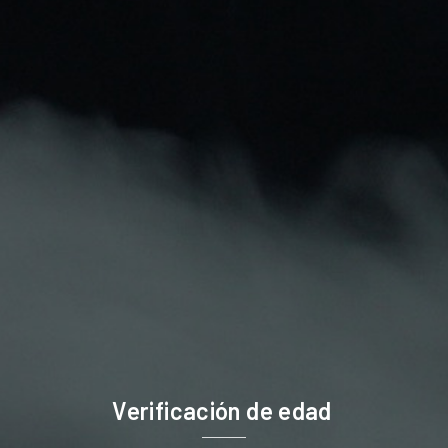
Mantente Al Día
Recibe cupones descuento y ofertas exclusivas.
Puede darse de baja en cualquier momento. Para
ello, consulte nuestra información de contacto en el
aviso legal.
Verificación de edad