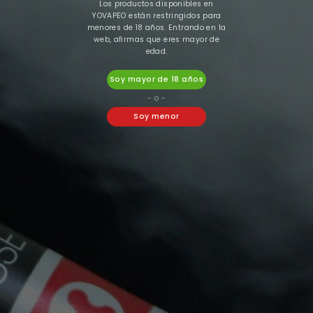
Los productos disponibles en
Envíos Gratis Con Nacex O Correos
YOVAPEO están restringidos para
menores de 18 años. Entrando en la
a partir de 30€, solo Península.
web, afirmas que eres mayor de
Trabajamos con las siguientes empresas de
edad.
Transporte: Nacex y Correos . También puedes
Soy mayor de 18 años
Recoger en Tienda.
- o -
Envíos En 24H Por Nacex Servicio Urgente.
Soy menor
Tu pedido se enviará en el mismo día: por
Correos: hasta las 15:00hs, por Nacex: hasta las
18:00hs
Atención Personalizada
Llámanos a
620 547 857
o escríbenos a
info@yovapeo.es
si tienes cualquier duda,
estaremos encantados de poder asesorarte.
Pago Seguro
Tarjeta de crédito, Bizum y Transferencia