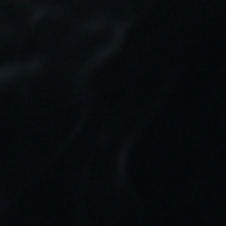
Tu pedido puede ser enviado en:
2d 9h 18m 47s
0
Buscar
Inicio
Marcas
Monster Club
MONSTER CLUB
No hay productos disponibles
¡Estate atento! Próximamente se añadirán
más productos.