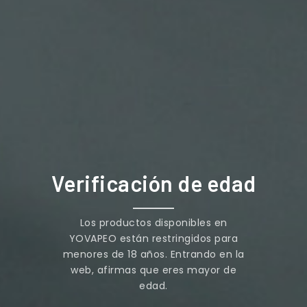
e
Drifter
E NICOTINA
DRIFTER BAR SALT PINK
ANGO
LEMONADE
5,94 €


Verificación de edad
ste Producto También Compraron:
Los productos disponibles en
YOVAPEO están restringidos para
menores de 18 años. Entrando en la
web, afirmas que eres mayor de
edad.