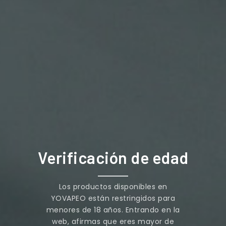
RAG X3 KIT
Verificación de edad

Los productos disponibles en
YOVAPEO están restringidos para
ste Producto También Compraron:
menores de 18 años. Entrando en la
web, afirmas que eres mayor de