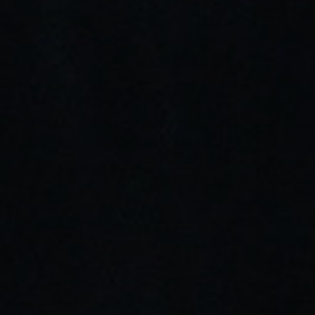
NICOTINA: 20 Mg
5,13 €
6,50 €
21% DE DESCUENTO
Añadir Al Carrito
Añadir Deseos
Envíos gratis a partir de 30€
Almacén propio con stock real