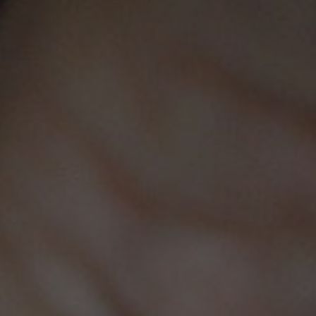
Productos
Nuestra Empresa
Legal
Su Cuenta
Este sitio utiliza cookies. Al continuar usando este sitio,
usted acepta nuestro uso de cookies.
Política de