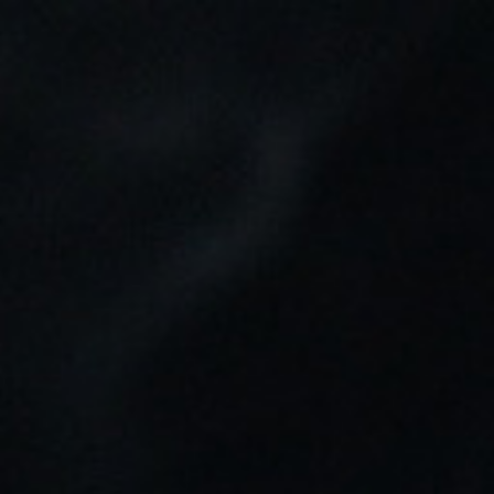
Tu pedido puede ser enviado en:
9h 43m 19s
0
Buscar
Inicio
LÍQUIDOS VAPER
SALES JUST JUICE APPLE & PEAR
ON ICE
SALES JUST JUICE APPLE & PEAR ON
ICE