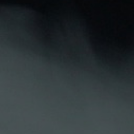
Pago seguro
Atención personalizada
Descripción
Detalles Del Producto
Opiniones De Clientes
SALES JUST JUICE APPLE & PEAR ON ICE
Si te gustan las buenas combinaciones, te encantará
esta deliciosa mezcla.