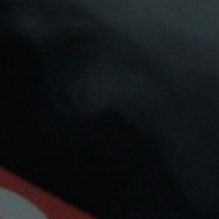
16 Otros Productos En La Misma
INTERNET!
Categoría:
-21%
-15%
Just Juice
Maryliq
SALES JUST JUICE KIWI
SALES MARYLIQ
& CRANBERRY ICE
STRAWBERRY ICE
6,50 €
6,50 €
5,13 €
5,52 €
