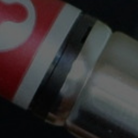
Mantente Al Día
Recibe cupones descuento y ofertas exclusivas.
Puede darse de baja en cualquier momento. Para
ello, consulte nuestra información de contacto en el
aviso legal.
Envíos Gratis Con Nacex O Correos
a partir de 30€, solo Península.
Trabajamos con las siguientes empresas de