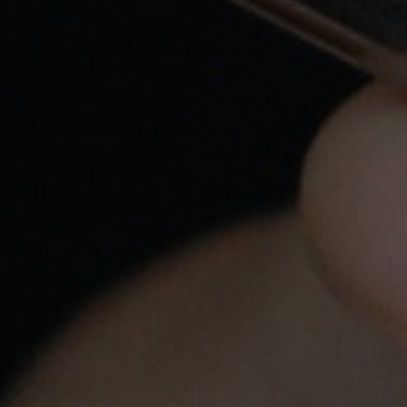
Transporte: Nacex y Correos . También puedes
Recoger en Tienda.
Envíos En 24H Por Nacex Servicio Urgente.
Tu pedido se enviará en el mismo día: por
Correos: hasta las 15:00hs, por Nacex: hasta las
18:00hs
Atención Personalizada
Llámanos a
620 547 857
o escríbenos a
info@yovapeo.es
si tienes cualquier duda,
estaremos encantados de poder asesorarte.
Pago Seguro
Tarjeta de crédito, Bizum y Transferencia
bancaria
Tiendas