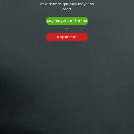
web, afirmas que eres mayor de
edad.
-25%
-21%
Soy mayor de 18 años
- o -
Soy menor
Just Juice
Just Juice
JUST JUICE BAR SALTS
SALES JUST JUICE ICE -
COLA ICE
PURE MINT
6,32 €
6,50 €
4,74 €
5,13 €


¡DISPONIBLE SÓLO EN