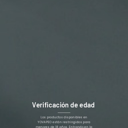
Este e-líquido te golpea con una dulce sabor a
pera
y
te enamora por los toques de
manzana
.
¡Rico, Rico!
PG 50% / VG 50%
Botella 10ml
5/11/20mg Nicotina
NOTA: Este líquido está indicado para vapear en
aparatos de poca potencia estilo Pod y con
resistencias altas, NO se debe usar en el dripeo y NO se
recomienda vapear en resistencias
menores a 1.2ohm.
Verificación de edad
Los Clientes Que Adquirieron Este Producto
Los productos disponibles en
También Compraron:
YOVAPEO están restringidos para
menores de 18 años. Entrando en la