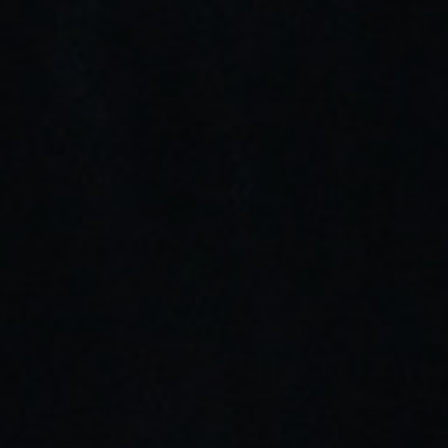
NICOTINA: 20 Mg
4,89 €
6,20 €
21% DE DESCUENTO
Añadir Al Carrito
Añadir Deseos
Envíos gratis a partir de 30€
Almacén propio con stock real