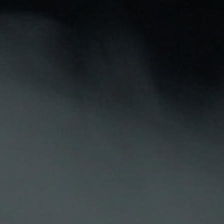
Pago seguro
Atención personalizada
Descripción
Detalles Del Producto
Opiniones De Clientes
SALES BOMBO PLATINUM TOBACCOS CULMEN
El
líquido Culmen
de
Platinum Tobaccos Nic Salts by
Bombo
ofrece el sabor característico del tabaco
natural fusionado con un praliné de avellanas, cacao y