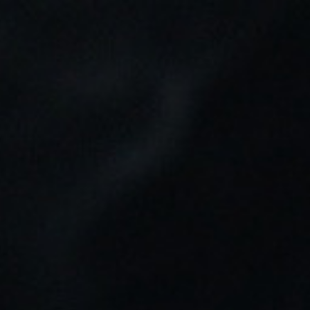
Tu pedido puede ser enviado en:
9h 38m 3s
0
Buscar
Inicio
LÍQUIDOS VAPER
SALES BOMBO PLATINUM
TOBACCOS - CULMEN
SALES BOMBO PLATINUM TOBACCOS
- CULMEN