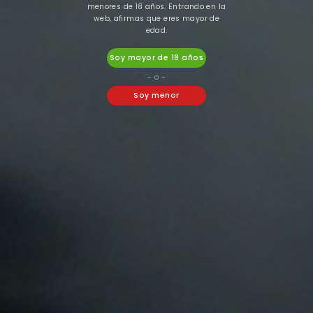
menores de 18 años. Entrando en la
web, afirmas que eres mayor de
edad.
-21%
Soy mayor de 18 años
- o -
Soy menor
Bombo
Vaporesso
SALES BOMBO PLATINUM
VAPORESSO XROS
TOBACCOS - POMPEII
SERIES COREX 2.0 MESH
0.8 Ohms CARTUCHO
6,20 €
4,89 €
2,90 €
Unidad
Pack 4

