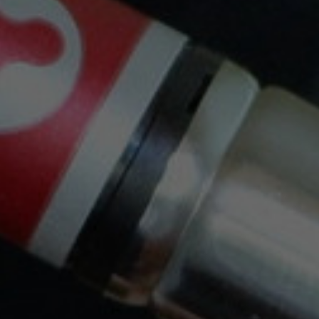


Mantente Al Día
Recibe cupones descuento y ofertas exclusivas.
Puede darse de baja en cualquier momento. Para
ello, consulte nuestra información de contacto en el
aviso legal.
Envíos Gratis Con Nacex O Correos
a partir de 30€, solo Península.