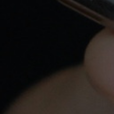
Trabajamos con las siguientes empresas de
Transporte: Nacex y Correos . También puedes
Recoger en Tienda.
Envíos En 24H Por Nacex Servicio Urgente.
Tu pedido se enviará en el mismo día: por
Correos: hasta las 15:00hs, por Nacex: hasta las
18:00hs
Atención Personalizada
Llámanos a
620 547 857
o escríbenos a
info@yovapeo.es
si tienes cualquier duda,
estaremos encantados de poder asesorarte.
Pago Seguro
Tarjeta de crédito, Bizum y Transferencia
bancaria