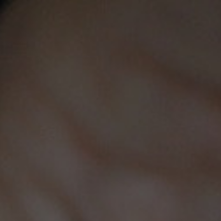
Tiendas
Productos
Nuestra Empresa
Legal
Su Cuenta
Este sitio utiliza cookies. Al continuar usando este sitio,