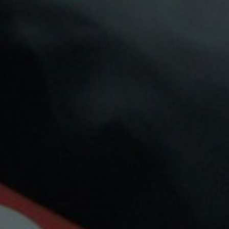
16 Otros Productos En La Misma
Categoría:
Bombo
Bombo
SALES BOMBO PASTRY
SALES BAR JUICE BY
MASTERS CUSTARD
BOMBO PINK LEMONADE
CORE EDITION
ICE
5,75 €
5,90 €