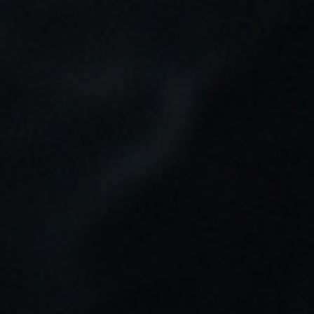
Tu pedido puede ser enviado en:
7h 38m 18s
0
Buscar
Inicio
LÍQUIDOS VAPER
SALES NOX (ASPANO & JOHN)
BISCOTTO DI LUSSO
SALES NOX (ASPANO & JOHN)
BISCOTTO DI LUSSO