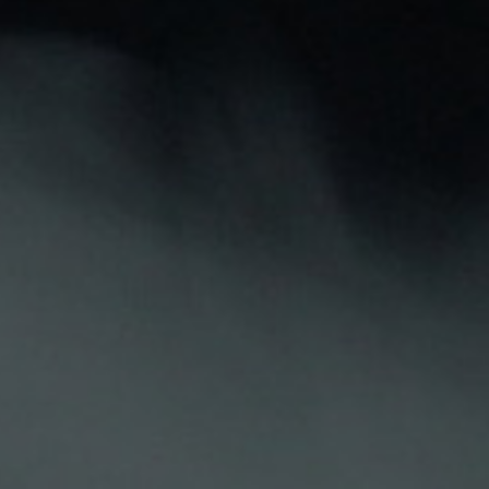
Pago seguro
Atención personalizada
Descripción
Detalles Del Producto
Opiniones De Clientes
SALES NOX (ASPANO & JOHN) BISCOTTO DI LUSSO
El
líquido Biscotto di Lusso
de
Aspano & John Salt-V
sabe a deliciosas y crujientes cookies caseras recién
horneadas, con crema de caramelo tostado y notas de