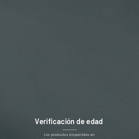
chocolate. Una magistral receta llena de matices
suculentos.
Características:
Botella de 10ml de líquido
Tapón de seguridad
FORMATO: 10ML 50/50
Los Clientes Que Adquirieron Este Producto
También Compraron:
Verificación de edad
Los productos disponibles en