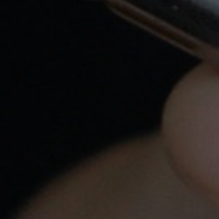
Tu pedido se enviará en el mismo día: por
Correos: hasta las 15:00hs, por Nacex: hasta las
18:00hs
Atención Personalizada
Llámanos a
620 547 857
o escríbenos a
info@yovapeo.es
si tienes cualquier duda,
estaremos encantados de poder asesorarte.
Pago Seguro
Tarjeta de crédito, Bizum y Transferencia
bancaria
Tiendas
Productos
Nuestra Empresa