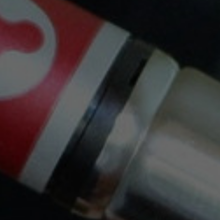
Mantente Al Día
Recibe cupones descuento y ofertas exclusivas.
Puede darse de baja en cualquier momento. Para
ello, consulte nuestra información de contacto en el
aviso legal.
Envíos Gratis Con Nacex O Correos
a partir de 30€, solo Península.
Trabajamos con las siguientes empresas de
Transporte: Nacex y Correos . También puedes
Recoger en Tienda.
Envíos En 24H Por Nacex Servicio Urgente.