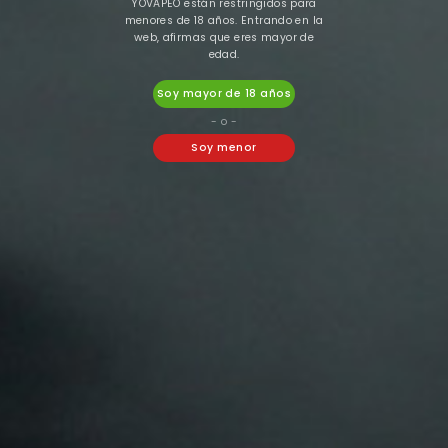
YOVAPEO están restringidos para
menores de 18 años. Entrando en la
web, afirmas que eres mayor de
edad.
Soy mayor de 18 años
- o -
Vaporesso
Drifter
Soy menor
VAPORESSO GTX
DRIFTER BAR SALT
Meshed V2 RESISTENCIA
CHERRY
Pack
11,50 €
5,94 €
SELECCIONAR OPCIONES

16 Otros Productos En La Misma
Categoría: