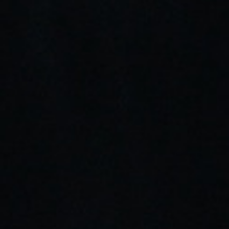
NICOTINA: 20 Mg
6,50 €
Añadir Al Carrito
Añadir Deseos
Envíos gratis a partir de 30€
Almacén propio con stock real