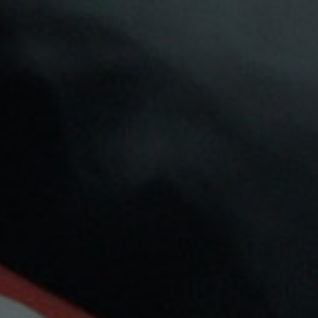
La Yaya
Drifter
SALES LA YAYA SALT
DRIFTER DESSERTS SALT
LIMONADA DE COCO
STRAWBERRY
CHEESECAKE
5,70 €
5,94 €

