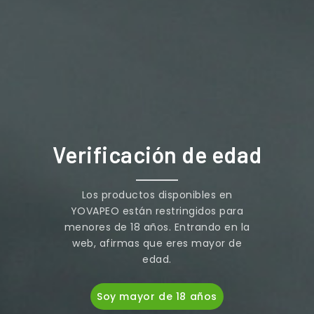
-18%
Verificación de edad
Five Pawns
S ROUTE 66
SALES FIVE PAWNS FLAG
RISEN
Los productos disponibles en
6,40 €
YOVAPEO están restringidos para
menores de 18 años. Entrando en la
web, afirmas que eres mayor de
edad.


Soy mayor de 18 años