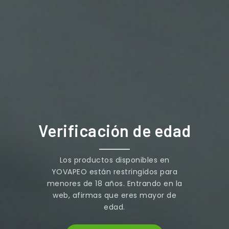
OXBAR
 VAPE WAVE
OXBAR MINI 2200 POD
Y MINT 800P-
BLUE MINT 600P 20MG
0MG
6,06 €
7,40 €


Verificación de edad
ste Producto También Compraron:
Los productos disponibles en
YOVAPEO están restringidos para
menores de 18 años. Entrando en la
web, afirmas que eres mayor de
edad.