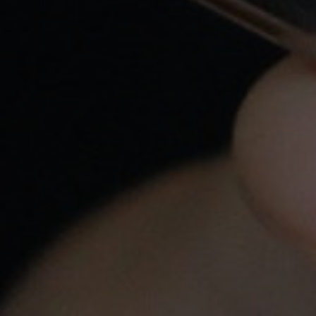
18:00hs
Atención Personalizada
Llámanos a
620 547 857
o escríbenos a
info@yovapeo.es
si tienes cualquier duda,
estaremos encantados de poder asesorarte.
Pago Seguro
Tarjeta de crédito, Bizum y Transferencia
bancaria
Tiendas
Productos
Nuestra Empresa
Legal
Su Cuenta