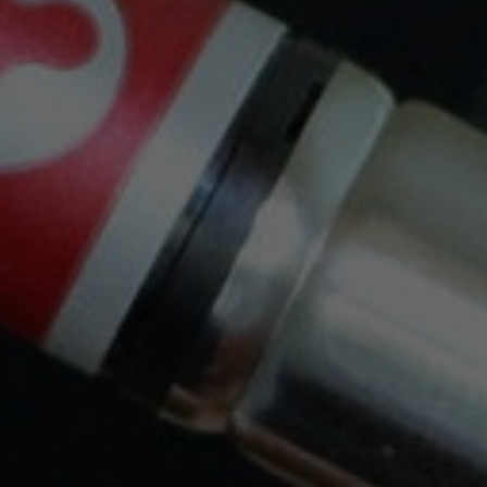
Puede darse de baja en cualquier momento. Para
ello, consulte nuestra información de contacto en el
aviso legal.
Envíos Gratis Con Nacex O Correos
a partir de 30€, solo Península.
Trabajamos con las siguientes empresas de
Transporte: Nacex y Correos . También puedes
Recoger en Tienda.
Envíos En 24H Por Nacex Servicio Urgente.
Tu pedido se enviará en el mismo día: por
Correos: hasta las 15:00hs, por Nacex: hasta las