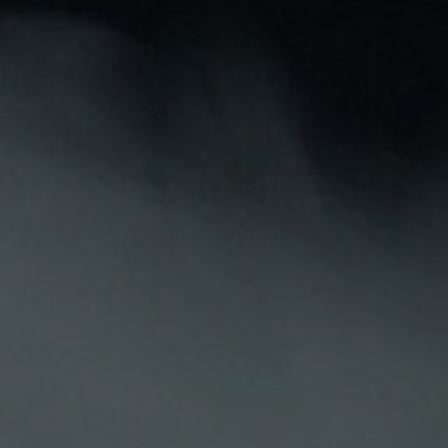
Descripción
Detalles Del Producto
Opiniones De Clientes
BOTELLA VACIA 300ML
Se vende por unidad
CON TAPÓN DE SEGURIDAD
El color de la botella puede variar, entre ambar y
azulado.
También Podría Interesarle