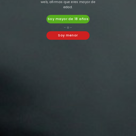
web, afirmas que eres mayor de
edad.
Soy mayor de 18 años
- o -
Soy menor
Oil4Vap
Bombo
NIKO-VAP OIL4VAP
AROMA BAR JUICE BY
20MG
BOMBO BANANA MAX
ICE 12ML (LONGFILL)
3,34 €
8,08 €
SELECCIONAR OPCIONES

16 Otros Productos En La Misma
Categoría: