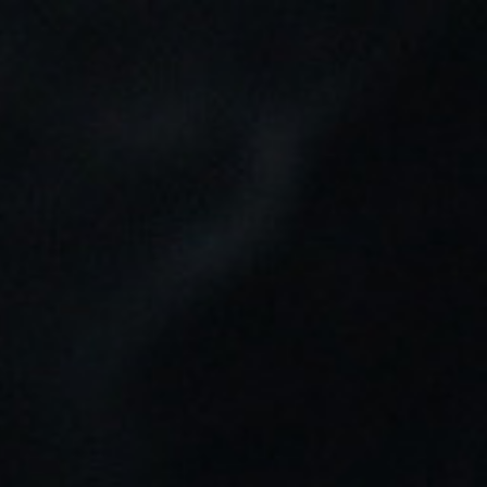
Tu pedido puede ser enviado en:
2d 3h 59m 32s
0
Buscar
Inicio
FABRICA TU LÍQUIDO
BOTELLA VACIA 300ML
BOTELLA VACIA 300ML