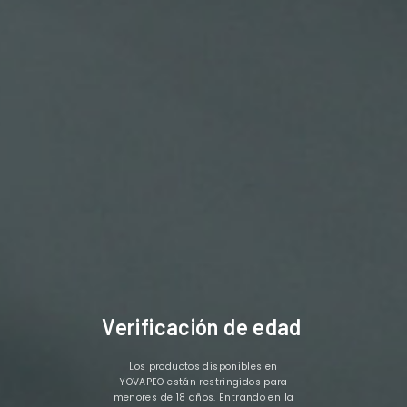
BOTE GRADUADO
BOTE GRADUADO
250ML
DIBUJO DIVA 60ML
1,90 €
1,20 €


Los Clientes Que Adquirieron Este Producto
Verificación de edad
También Compraron:
Los productos disponibles en
YOVAPEO están restringidos para
menores de 18 años. Entrando en la