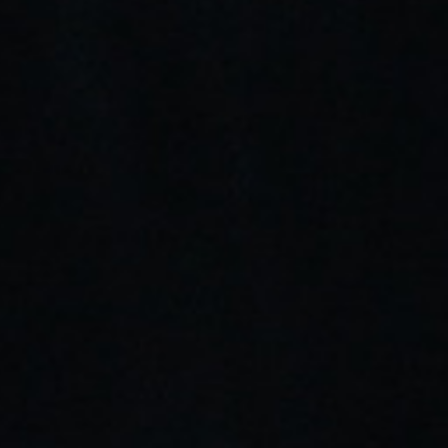
Añadir Deseos
Envíos gratis a partir de 30€
Almacén propio con stock real
Pago seguro
Atención personalizada