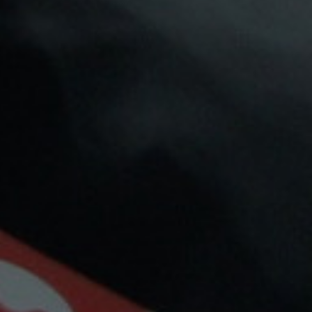
Oil4Vap
Drifter
AROMA OIL4VAP
AROMA DRIFTER EXOTIC
DAKOTA 30ML
EDITION RASPBERRY
GUAVA ICE 12ML/60ML
15,34 €
7,90 €
(LONGFILL)


Mantente Al Día
Recibe cupones descuento y ofertas exclusivas.