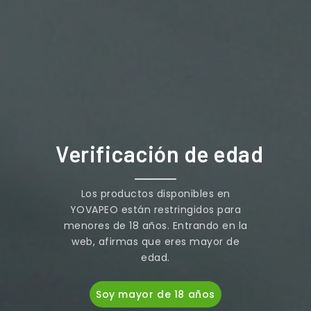
BBY GORILLA
ML V3

Verificación de edad
ste Producto También Compraron:
Los productos disponibles en
-15%
-20%
YOVAPEO están restringidos para
menores de 18 años. Entrando en la
web, afirmas que eres mayor de
edad.
Soy mayor de 18 años