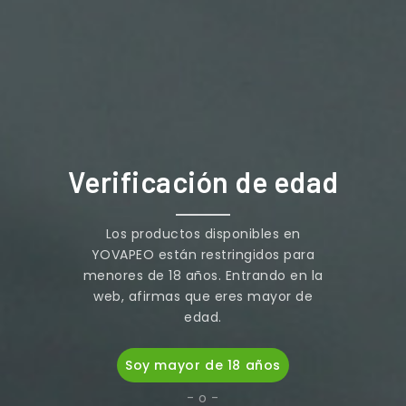
2,00 €


ste Producto También Compraron:
Verificación de edad
Los productos disponibles en
-45%
YOVAPEO están restringidos para
menores de 18 años. Entrando en la
web, afirmas que eres mayor de
edad.
Soy mayor de 18 años
- o -