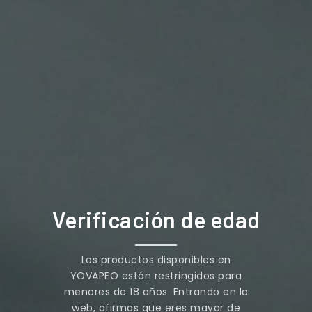
Bombo
MBO WAILANI
AROMA BOMBO WAILANI
Y PEAR 30ML
SWEET MELON 30ML
GFILL)
(LONGFILL)
17,94 €
Verificación de edad
Los productos disponibles en


YOVAPEO están restringidos para
menores de 18 años. Entrando en la
web, afirmas que eres mayor de