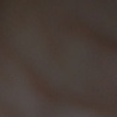
Productos
Nuestra Empresa
Legal
Su Cuenta