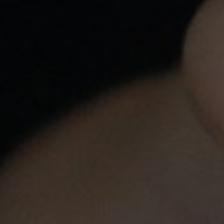
Transporte: Nacex y Correos . También puedes
Recoger en Tienda.
Envíos En 24H Por Nacex Servicio Urgente.
Tu pedido se enviará en el mismo día: por
Correos: hasta las 15:00hs, por Nacex: hasta las
18:00hs
Atención Personalizada
Llámanos a
620 547 857
o escríbenos a
info@yovapeo.es
si tienes cualquier duda,
estaremos encantados de poder asesorarte.
Pago Seguro
Tarjeta de crédito, Bizum y Transferencia
bancaria
Tiendas