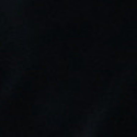
Marca:
Just Juice