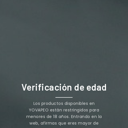
apear sólo.
ste Producto También Compraron:
-20%
-18%
Verificación de edad
Los productos disponibles en
YOVAPEO están restringidos para
menores de 18 años. Entrando en la
web, afirmas que eres mayor de