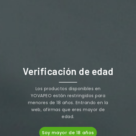
Oil4Vap
L4VAP ICED
BASE OIL4VAP 50/50
OL 10ml
200ML 6MG
29,50 €


Verificación de edad
ste Producto También Compraron:
Los productos disponibles en
YOVAPEO están restringidos para
-18%
menores de 18 años. Entrando en la
web, afirmas que eres mayor de
edad.
Soy mayor de 18 años