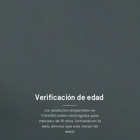
También Podría Interesarle
Verificación de edad
Los productos disponibles en
YOVAPEO están restringidos para
menores de 18 años. Entrando en la
web, afirmas que eres mayor de
HERRAMIENTA PARA
edad.
MICRO COILS